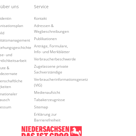
 über uns
Service
identin
Kontakt
nisationsplan
Adressen &
Wegbeschreibungen
ild
Publikationen
itätsmanagement
Anträge, Formulare,
tehungsgeschichte
Info- und Merkblätter
se- und
Verbraucherbeschwerde
ntlichkeitsarbeit
Zugelassene private
tute &
Sachverständige
dezernate
Verbraucherinformationsgesetz
enschaftliche
(VIG)
gkeiten
Medienaufsicht
rnationaler
ausch
Tabakerzeugnisse
ressum
Sitemap
Erklärung zur
Barrierefreiheit