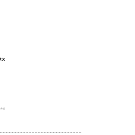
tte
ken