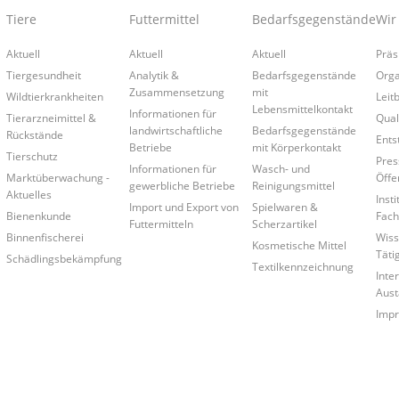
Tiere
Futtermittel
Bedarfsgegenstände
Wir
Aktuell
Aktuell
Aktuell
Präs
Tiergesundheit
Analytik &
Bedarfsgegenstände
Orga
Zusammensetzung
mit
Wildtierkrankheiten
Leitb
Lebensmittelkontakt
Informationen für
Tierarzneimittel &
Qual
landwirtschaftliche
Bedarfsgegenstände
Rückstände
Ents
Betriebe
mit Körperkontakt
Tierschutz
Pres
Informationen für
Wasch- und
Marktüberwachung -
Öffe
gewerbliche Betriebe
Reinigungsmittel
Aktuelles
Insti
Import und Export von
Spielwaren &
Bienenkunde
Fach
Futtermitteln
Scherzartikel
Binnenfischerei
Wiss
Kosmetische Mittel
Täti
Schädlingsbekämpfung
Textilkennzeichnung
Inte
Aust
Imp