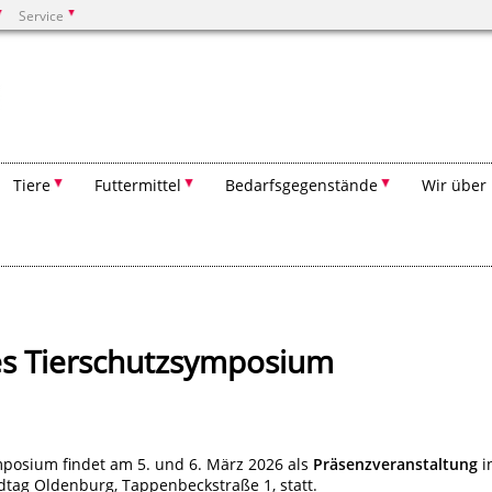
Service
Suchen
Tiere
Futtermittel
Bedarfsgegenstände
Wir über
es Tierschutzsymposium
mposium findet am 5. und 6. März 2026 als
Präsenzveranstaltung
i
tag Oldenburg, Tappenbeckstraße 1, statt.