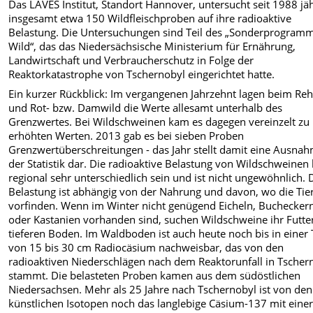
Das LAVES Institut, Standort Hannover, untersucht seit 1988 jäh
insgesamt etwa 150 Wildfleischproben auf ihre radioaktive
Belastung. Die Untersuchungen sind Teil des „Sonderprogram
Wild“, das das Niedersächsische Ministerium für Ernährung,
Landwirtschaft und Verbraucherschutz in Folge der
Reaktorkatastrophe von Tschernobyl eingerichtet hatte.
Ein kurzer Rückblick: Im vergangenen Jahrzehnt lagen beim Re
und Rot- bzw. Damwild die Werte allesamt unterhalb des
Grenzwertes. Bei Wildschweinen kam es dagegen vereinzelt zu
erhöhten Werten. 2013 gab es bei sieben Proben
Grenzwertüberschreitungen - das Jahr stellt damit eine Ausnah
der Statistik dar. Die radioaktive Belastung von Wildschweinen
regional sehr unterschiedlich sein und ist nicht ungewöhnlich. 
Belastung ist abhängig von der Nahrung und davon, wo die Tier
vorfinden. Wenn im Winter nicht genügend Eicheln, Buchecker
oder Kastanien vorhanden sind, suchen Wildschweine ihr Futte
tieferen Boden. Im Waldboden ist auch heute noch bis in einer 
von 15 bis 30 cm Radiocäsium nachweisbar, das von den
radioaktiven Niederschlägen nach dem Reaktorunfall in Tscher
stammt. Die belasteten Proben kamen aus dem südöstlichen
Niedersachsen. Mehr als 25 Jahre nach Tschernobyl ist von den
künstlichen Isotopen noch das langlebige Cäsium-137 mit eine