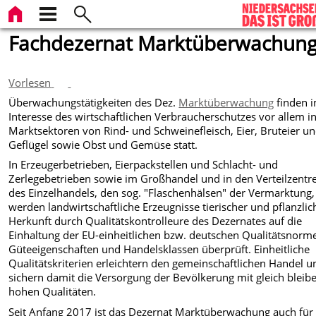
Fachdezernat Marktüberwachun
Vorlesen
Überwachungstätigkeiten des Dez.
Marktüberwachung
finden 
Interesse des wirtschaftlichen Verbraucherschutzes vor allem i
Marktsektoren von Rind- und Schweinefleisch, Eier, Bruteier u
Geflügel sowie Obst und Gemüse statt.
In Erzeugerbetrieben, Eierpackstellen und Schlacht- und
Zerlegebetrieben sowie im Großhandel und in den Verteilzentr
des Einzelhandels, den sog. "Flaschenhälsen" der Vermarktung,
werden landwirtschaftliche Erzeugnisse tierischer und pflanzlic
Herkunft durch Qualitätskontrolleure des Dezernates auf die
Einhaltung der EU-einheitlichen bzw. deutschen Qualitätsnorm
Güteeigenschaften und Handelsklassen überprüft. Einheitliche
Qualitätskriterien erleichtern den gemeinschaftlichen Handel u
sichern damit die Versorgung der Bevölkerung mit gleich bleib
hohen Qualitäten.
Seit Anfang 2017 ist das Dezernat Marktüberwachung auch für 