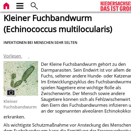
Kleiner Fuchbandwurm
(Echinococcus multilocularis)
INFEKTIONEN BEI MENSCHEN SEHR SELTEN
Vorlesen
Der Kleine Fuchsbandwurm gehört zu den
Darmparasiten. Sein Endwirt ist vor allem de
Fuchs, seltener andere Hunde- oder Katzenar
Im Entwicklungszyklus des Fuchsbandwurm
spielen Nagetiere eine wichtige Rolle als
Zwischenwirte. Der Mensch sowie andere
Säugetiere können sich als Fehlzwischenwirt
Kleiner
den Eiern des Fuchsbandwurmes infizieren 
Fuchsbandwurm
an der sogenannten alveolären Echinokokko
erkranken.
Als wichtigste Schutzmaßnahme vor Ansteckung des Menschen
dem Fuchsbandwurm kann die Ermittlung der Erregerverbreitu