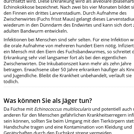
durchsetzt wird. Diese Erkrankung wird als alveoläre (blasenart
Echinokokkose bezeichnet. Nach zwei bis vier Monaten bildet si
den Finnen ein drittes Larvenstadium. Durch Aufnahme des
Zwischenwirtes (Fuchs frisst Maus) gelangt dieses Larvenstadi
wiederum in den Dünndarm des Endwirtes und kann sich dort
adulten Bandwurm entwickeln.
Infektionen bei Menschen sind sehr selten. Für eine Infektion 
die orale Aufnahme von mehreren hundert Eiern nötig. Infiziert
ein Mensch mit den Eiern des Fuchsbandwurmes, so schreitet d
Erkrankung sehr viel langsamer fort als bei den eigentlichen
Zwischenwirten. Die Inkubationszeit kann mehr als zehn Jahre
betragen. Erwachsene über 50 Jahre erkranken häufiger als Kin
und Jugendliche. Bleibt die Krankheit unbehandelt, verläuft sie
tödlich.
Was können Sie als Jäger tun?
Da Füchse mit
Echinococcus multilocularis
und potentiell auch 
anderen für den Menschen gefährlichen Krankheitserregern infi
sein können, sollten Sie beim Umgang mit den Tierkörpern stet
Handschuhe tragen und eine Kontamination von Kleidung und
Gerätschaften durch den Fuchskot streng vermeiden.