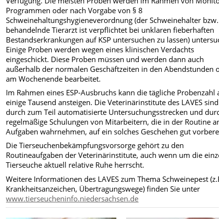
Verfügung. Die meisten Proben werden im Rahmen von Monito
Programmen oder nach Vorgabe von § 8
Schweinehaltungshygieneverordnung (der Schweinehalter bzw.
behandelnde Tierarzt ist verpflichtet bei unklaren fieberhaften
Bestandserkrankungen auf KSP untersuchen zu lassen) untersu
Einige Proben werden wegen eines klinischen Verdachts
eingeschickt. Diese Proben müssen und werden dann auch
außerhalb der normalen Geschäftzeiten in den Abendstunden 
am Wochenende bearbeitet.
Im Rahmen eines ESP-Ausbruchs kann die tägliche Probenzahl 
einige Tausend ansteigen. Die Veterinärinstitute des LAVES sind
durch zum Teil automatisierte Untersuchungsstrecken und dur
regelmäßige Schulungen von Mitarbeitern, die in der Routine a
Aufgaben wahrnehmen, auf ein solches Geschehen gut vorberei
Die Tierseuchenbekämpfungsvorsorge gehört zu den
Routineaufgaben der Veterinärinstitute, auch wenn um die einz
Tierseuche aktuell relative Ruhe herrscht.
Weitere Informationen des LAVES zum Thema Schweinepest (z.
Krankheitsanzeichen, Übertragungswege) finden Sie unter
www.tierseucheninfo.niedersachsen.de