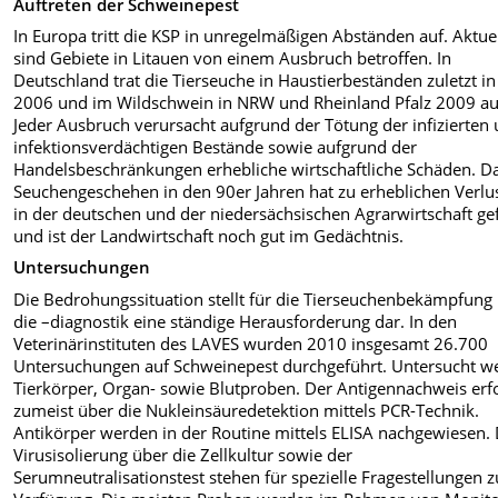
Auftreten der Schweinepest
In Europa tritt die KSP in unregelmäßigen Abständen auf. Aktue
sind Gebiete in Litauen von einem Ausbruch betroffen. In
Deutschland trat die Tierseuche in Haustierbeständen zuletzt 
2006 und im Wildschwein in NRW und Rheinland Pfalz 2009 au
Jeder Ausbruch verursacht aufgrund der Tötung der infizierten
infektionsverdächtigen Bestände sowie aufgrund der
Handelsbeschränkungen erhebliche wirtschaftliche Schäden. D
Seuchengeschehen in den 90er Jahren hat zu erheblichen Verlu
in der deutschen und der niedersächsischen Agrarwirtschaft ge
und ist der Landwirtschaft noch gut im Gedächtnis.
Untersuchungen
Die Bedrohungssituation stellt für die Tierseuchenbekämpfung
die –diagnostik eine ständige Herausforderung dar. In den
Veterinärinstituten des LAVES wurden 2010 insgesamt 26.700
Untersuchungen auf Schweinepest durchgeführt. Untersucht w
Tierkörper, Organ- sowie Blutproben. Der Antigennachweis erfo
zumeist über die Nukleinsäuredetektion mittels PCR-Technik.
Antikörper werden in der Routine mittels ELISA nachgewiesen. 
Virusisolierung über die Zellkultur sowie der
Serumneutralisationstest stehen für spezielle Fragestellungen z