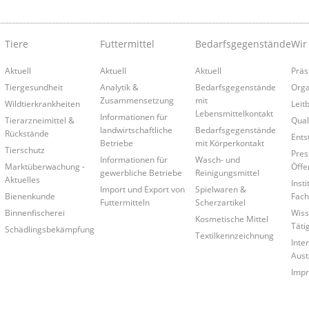
Tiere
Futtermittel
Bedarfsgegenstände
Wir
Aktuell
Aktuell
Aktuell
Präs
Tiergesundheit
Analytik &
Bedarfsgegenstände
Orga
Zusammensetzung
mit
Wildtierkrankheiten
Leitb
Lebensmittelkontakt
Informationen für
Tierarzneimittel &
Qual
landwirtschaftliche
Bedarfsgegenstände
Rückstände
Ents
Betriebe
mit Körperkontakt
Tierschutz
Pres
Informationen für
Wasch- und
Marktüberwachung -
Öffe
gewerbliche Betriebe
Reinigungsmittel
Aktuelles
Insti
Import und Export von
Spielwaren &
Bienenkunde
Fach
Futtermitteln
Scherzartikel
Binnenfischerei
Wiss
Kosmetische Mittel
Täti
Schädlingsbekämpfung
Textilkennzeichnung
Inte
Aust
Imp