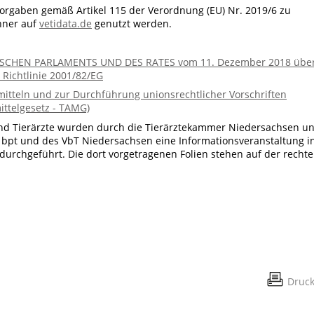
Vorgaben gemäß Artikel 115 der Verordnung (EU) Nr. 2019/6 zu
hner auf
vetidata.de
genutzt werden.
SCHEN PARLAMENTS UND DES RATES vom 11. Dezember 2018 übe
 Richtlinie 2001/82/EG
mitteln und zur Durchführung unionsrechtlicher Vorschriften
ittelgesetz - TAMG)
 und Tierärzte wurden durch die Tierärztekammer Niedersachsen u
 bpt und des VbT Niedersachsen eine Informationsveranstaltung i
durchgeführt. Die dort vorgetragenen Folien stehen auf der recht
Druc