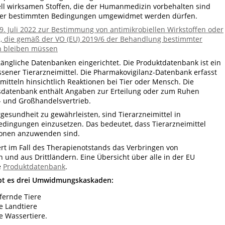
ll wirksamen Stoffen, die der Humanmedizin vorbehalten sind
nter bestimmten Bedingungen umgewidmet werden dürfen.
 Juli 2022 zur Bestimmung von antimikrobiellen Wirkstoffen oder
e, die gemäß der VO (EU) 2019/6 der Behandlung bestimmter
n bleiben müssen
gängliche Datenbanken eingerichtet. Die Produktdatenbank ist ein
ssener Tierarzneimittel. Die Pharmakovigilanz-Datenbank erfasst
itteln hinsichtlich Reaktionen bei Tier oder Mensch. Die
sdatenbank enthält Angaben zur Erteilung oder zum Ruhen
s- und Großhandelsvertrieb.
esundheit zu gewährleisten, sind Tierarzneimittel in
ingungen einzusetzen. Das bedeutet, dass Tierarzneimittel
ionen anzuwenden sind.
ert im Fall des Therapienotstands das Verbringen von
n und aus Drittländern. Eine Übersicht über alle in der EU
e
Produktdatenbank
.
ibt es drei Umwidmungskaskaden:
efernde Tiere
e Landtiere
e Wassertiere.