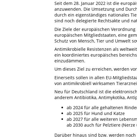
Seit dem 28. Januar 2022 ist die europä
anzuwenden. Die Umsetzung und Durchfü
durch ein eigenständiges nationales Ti
sind noch delegierte Rechtsakte und n
Die Ziele der europäischen Verordnung s
europäischen Mitgliedstaaten, eine ge
Schutz von Mensch, Tier und Umwelt sow
Antimikrobielle Resistenzen als weltw
ein koordiniertes europäisches bereich
einzudämmen.
Um dieses Ziel zu erreichen, werden v
Einerseits sollen in allen EU-Mitglied
von antimikrobiell wirksamen Tierarznei
Neu für Deutschland ist die elektronisc
anderem Antibiotika, Antimykotika, Antip
ab 2024 für alle gehaltenen Rind
ab 2025 für Hund und Katze
ab 2027 für alle weiteren Lebensm
ab 2030 auch für Pelztiere (Nerze
Darüber hinaus sind bzw. werden noch 