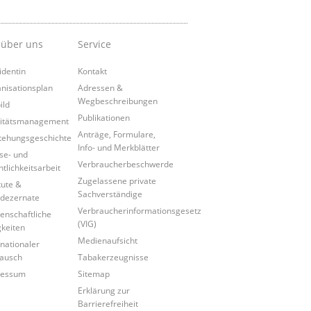
 über uns
Service
identin
Kontakt
nisationsplan
Adressen &
Wegbeschreibungen
ild
Publikationen
itätsmanagement
Anträge, Formulare,
tehungsgeschichte
Info- und Merkblätter
se- und
Verbraucherbeschwerde
ntlichkeitsarbeit
Zugelassene private
tute &
Sachverständige
dezernate
Verbraucherinformationsgesetz
enschaftliche
(VIG)
gkeiten
Medienaufsicht
rnationaler
ausch
Tabakerzeugnisse
ressum
Sitemap
Erklärung zur
Barrierefreiheit