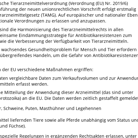
ische Tierarzneimittelverordnung (Verordnung (EU) Nr. 2019/6)
hrung der neuen unionsrechtlichen Vorschrift erfolgt erstmalig
erarzneimittelgesetz (TAMG). Auf europäischer und nationaler Ebe
ationale Verordnungen zu erlassen und anzupassen.
ind die Harmonisierung des Tierarzneimittelrechts in allen
meinsame Eindämmungsstrategie für Antibiotikaresistenzen zum
ie die Verbesserung der Verfügbarkeit von Tierarzneimitteln.
eit wachsendes Gesundheitsproblem für Mensch und Tier erfordern
sübergreifendes Handeln, um die Gefahr von Antibiotikaresistenze
on der EU verschiedene Maßnahmen ergriffen:
staaten vergleichbare Daten zum Verkaufsvolumen und zur Anwendu
mitteln erfasst werden.
he Mitteilung der Anwendung dieser Arzneimittel (das sind unter
rotozoika) an die EU. Die Daten werden zeitlich gestaffelt gemelde
er, Schweine, Puten, Masthühner und Legehennen
ittel liefernden Tiere sowie alle Pferde unabhängig vom Status un
 und Füchse).
spezielle Regelungen in ergänzenden Rechtsakten erlassen, unter