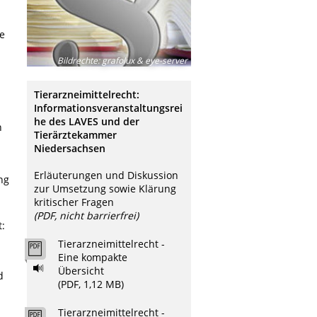
ne
Bildrechte
:
grafolux & eye-server
Tierarzneimittelrecht:
Informationsveranstaltungsrei
he des LAVES und der
n
Tierärztekammer
Niedersachsen
Erläuterungen und Diskussion
ng
zur Umsetzung sowie Klärung
kritischer Fragen
(PDF, nicht barrierfrei)
t:
Tierarzneimittelrecht -
Eine kompakte
Übersicht
d
(PDF, 1,12 MB)
Tierarzneimittelrecht -