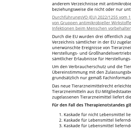
anderem Verzeichnisse mit antimikrobie
beziehungsweise die nicht oder nur u
DurchführungsVO (EU) 2022/1255 vom 19.
von Gruppen antimikrobieller Wirkstoff
Infektionen beim Menschen vorbehalte
Durch die EU wurden drei öffentlich zu
Verzeichnis sämtlicher in der EU zugela
unerwünschte Ereignisse von Tierarzneim
Herstellungs- und Großhandelsvertrieb
sämtlicher Erlaubnisse für Herstellung
Um den Verbraucherschutz und die Tierg
Übereinstimmung mit den Zulassungsbed
grundsätzlich nur gemäß Fachinformat
Das neue Tierarzneimittelrecht erleicht
Tierarzneimitteln aus EU-Mitgliedstaate
zugelassenen Tierarzneimittel liefert di
Für den Fall des Therapienotstandes g
Kaskade für nicht Lebensmittel li
Kaskade für Lebensmittel liefernd
Kaskade für Lebensmittel liefernd