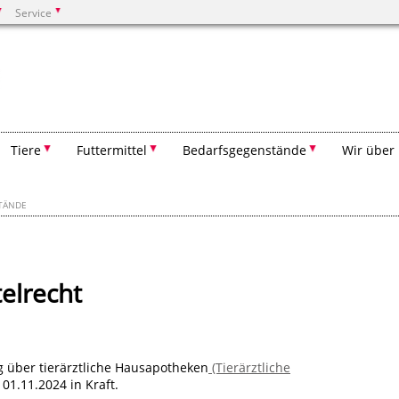
Service
Suchen
Tiere
Futtermittel
Bedarfsgegenstände
Wir über
STÄNDE
elrecht
g über tierärztliche Hausapotheken
(Tierärztliche
01.11.2024 in Kraft.