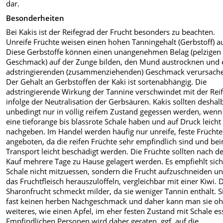
dar.
Besonderheiten
Bei Kakis ist der Reifegrad der Frucht besonders zu beachten.
Unreife Früchte weisen einen hohen Tanningehalt (Gerbstoff) au
Diese Gerbstoffe können einen unangenehmen Belag (pelzigen
Geschmack) auf der Zunge bilden, den Mund austrocknen und 
adstringierenden (zusammenziehenden) Geschmack verursach
Der Gehalt an Gerbstoffen der Kaki ist sortenabhängig. Die
adstringierende Wirkung der Tannine verschwindet mit der Reif
infolge der Neutralisation der Gerbsäuren. Kakis sollten deshal
unbedingt nur in völlig reifem Zustand gegessen werden, wenn 
eine tieforange bis blassrote Schale haben und auf Druck leicht
nachgeben. Im Handel werden häufig nur unreife, feste Früchte
angeboten, da die reifen Früchte sehr empfindlich sind und be
Transport leicht beschädigt werden. Die Früchte sollten nach 
Kauf mehrere Tage zu Hause gelagert werden. Es empfiehlt sich
Schale nicht mitzuessen, sondern die Frucht aufzuschneiden u
das Fruchtfleisch herauszulöffeln, vergleichbar mit einer Kiwi. 
Sharonfrucht schmeckt milder, da sie weniger Tannin enthält. S
fast keinen herben Nachgeschmack und daher kann man sie o
weiteres, wie einen Apfel, im eher festen Zustand mit Schale es
Empfindlichen Personen wird daher geraten, ggf. auf die