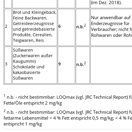
(im Dez. 2018).
Brot und Kleingebäck,
Nur anwendbar auf
Feine Backwaren,
Enderzeugnisse für
Getreideerzeugnisse
2
2
6
n.b.
und getreidebasierte
Verbraucher; nicht f
Produkte, Cerealien,
Rohwaren oder Roh
Teigwaren, Reis
Süßwaren
(Zuckerwaren außer
Kaugummi)
2
3
9
n.b.
Schokolade und
kakaobasierte
Süßwaren
1
n.b. - nicht bestimmbar: LOQmax (vgl. JRC Technical Report) f
Fette/Öle entspricht 2 mg/kg
2
n.b. - nicht bestimmbar: LOQmax (vgl. JRC Technical Report) f
fettarme Lebensmittel < 4 % Fett entspricht 0,5 mg/kg; < 4 % Fe
entspricht 1 mg/kg