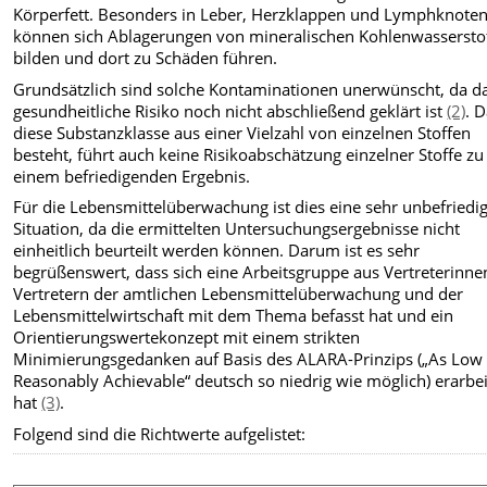
Körperfett. Besonders in Leber, Herzklappen und Lymphknote
können sich Ablagerungen von mineralischen Kohlenwassersto
bilden und dort zu Schäden führen.
Grundsätzlich sind solche Kontaminationen unerwünscht, da d
gesundheitliche Risiko noch nicht abschließend geklärt ist
(2)
. 
diese Substanzklasse aus einer Vielzahl von einzelnen Stoffen
besteht, führt auch keine Risikoabschätzung einzelner Stoffe zu
einem befriedigenden Ergebnis.
Für die Lebensmittelüberwachung ist dies eine sehr unbefriedi
Situation, da die ermittelten Untersuchungsergebnisse nicht
einheitlich beurteilt werden können. Darum ist es sehr
begrüßenswert, dass sich eine Arbeitsgruppe aus Vertreterinn
Vertretern der amtlichen Lebensmittelüberwachung und der
Lebensmittelwirtschaft mit dem Thema befasst hat und ein
Orientierungswertekonzept mit einem strikten
Minimierungsgedanken auf Basis des ALARA-Prinzips („As Low
Reasonably Achievable“ deutsch so niedrig wie möglich) erarbei
hat
(3)
.
Folgend sind die Richtwerte aufgelistet: