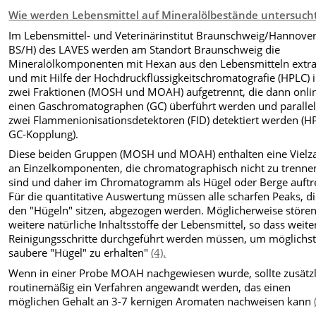
Wie werden Lebensmittel auf Mineralölbestände untersuch
Im Lebensmittel- und Veterinärinstitut Braunschweig/Hannover
BS/H) des LAVES werden am Standort Braunschweig die
Mineralölkomponenten mit Hexan aus den Lebensmitteln extra
und mit Hilfe der Hochdruckflüssigkeitschromatografie (HPLC) 
zwei Fraktionen (MOSH und MOAH) aufgetrennt, die dann onlin
einen Gaschromatographen (GC) überführt werden und parallel
zwei Flammenionisationsdetektoren (FID) detektiert werden (H
GC-Kopplung).
Diese beiden Gruppen (MOSH und MOAH) enthalten eine Vielz
an Einzelkomponenten, die chromatographisch nicht zu trenne
sind und daher im Chromatogramm als Hügel oder Berge auftr
Für die quantitative Auswertung müssen alle scharfen Peaks, di
den "Hügeln" sitzen, abgezogen werden. Möglicherweise störe
weitere natürliche Inhaltsstoffe der Lebensmittel, so dass weite
Reinigungsschritte durchgeführt werden müssen, um möglichs
saubere "Hügel" zu erhalten"
(4).
Wenn in einer Probe MOAH nachgewiesen wurde, sollte zusätzl
routinemäßig ein Verfahren angewandt werden, das einen
möglichen Gehalt an 3-7 kernigen Aromaten nachweisen kann