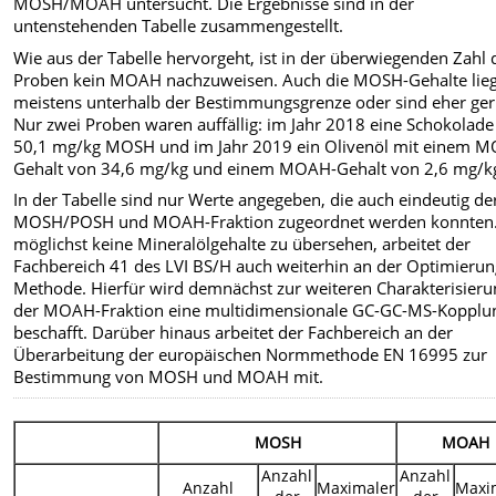
MOSH/MOAH untersucht. Die Ergebnisse sind in der
untenstehenden Tabelle zusammengestellt.
Wie aus der Tabelle hervorgeht, ist in der überwiegenden Zahl 
Proben kein MOAH nachzuweisen. Auch die MOSH-Gehalte lie
meistens unterhalb der Bestimmungsgrenze oder sind eher ger
Nur zwei Proben waren auffällig: im Jahr 2018 eine Schokolade
50,1 mg/kg MOSH und im Jahr 2019 ein Olivenöl mit einem 
Gehalt von 34,6 mg/kg und einem MOAH-Gehalt von 2,6 mg/k
In der Tabelle sind nur Werte angegeben, die auch eindeutig de
MOSH/POSH und MOAH-Fraktion zugeordnet werden konnten
möglichst keine Mineralölgehalte zu übersehen, arbeitet der
Fachbereich 41 des LVI BS/H auch weiterhin an der Optimierun
Methode. Hierfür wird demnächst zur weiteren Charakterisieru
der MOAH-Fraktion eine multidimensionale GC-GC-MS-Kopplu
beschafft. Darüber hinaus arbeitet der Fachbereich an der
Überarbeitung der europäischen Normmethode EN 16995 zur
Bestimmung von MOSH und MOAH mit.
MOSH
MOAH
Anzahl
Anzahl
Anzahl
Maximaler
Maxi