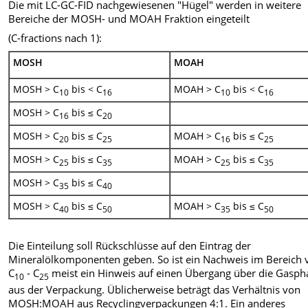
Die mit LC-GC-FID nachgewiesenen "Hügel" werden in weitere
Bereiche der MOSH- und MOAH Fraktion eingeteilt
(C-fractions nach 1):
MOSH
MOAH
MOSH > C
bis < C
MOAH > C
bis < C
10
16
10
16
MOSH > C
bis ≤ C
16
20
MOSH > C
bis ≤ C
MOAH > C
bis ≤ C
20
25
16
25
MOSH > C
bis ≤ C
MOAH > C
bis ≤ C
25
35
25
35
MOSH > C
bis ≤ C
35
40
MOSH > C
bis ≤ C
MOAH > C
bis ≤ C
40
50
35
50
Die Einteilung soll Rückschlüsse auf den Eintrag der
Mineralölkomponenten geben. So ist ein Nachweis im Bereich 
C
- C
meist ein Hinweis auf einen Übergang über die Gasph
10
25
aus der Verpackung. Üblicherweise beträgt das Verhältnis von
MOSH:MOAH aus Recyclingverpackungen 4:1. Ein anderes