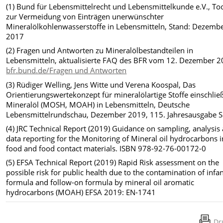
(1)
Bund für Lebensmittelrecht und Lebensmittelkunde e.V., To
zur Vermeidung von Einträgen unerwünschter
Mineralölkohlenwasserstoffe in Lebensmitteln, Stand: Dezemb
2017
(2)
Fragen und Antworten zu Mineralölbestandteilen in
Lebensmitteln, aktualisierte FAQ des BFR vom 12. Dezember 2
bfr.bund.de/Fragen und Antworten
(3)
Rüdiger Welling, Jens Witte und Verena Koospal, Das
Orientierungswertekonzept für mineralölartige Stoffe einschließ
Mineralöl (MOSH, MOAH) in Lebensmitteln, Deutsche
Lebensmittelrundschau, Dezember 2019, 115. Jahresausgabe 
(4)
JRC Technical Report (2019) Guidance on sampling, analysis
data reporting for the Monitoring of Mineral oil hydrocarbons i
food and food contact materials. ISBN 978-92-76-00172-0
(5)
EFSA Technical Report (2019) Rapid Risk assessment on the
possible risk for public health due to the contamination of infa
formula and follow-on formula by mineral oil aromatic
hydrocarbons (MOAH) EFSA 2019: EN-1741
Dr