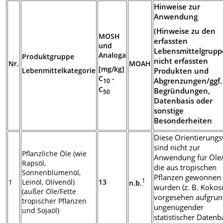
Hinweise zur
Anwendung
(Hinweise zu den
MOSH
erfassten
und
Lebensmittelgrupp
Analoga
Produktgruppe
nicht erfassten
Nr.
MOAH
[mg/kg]
Lebenmittelkategorie
Produkten und
C
-
Abgrenzungen/ggf.
10
C
Begründungen,
50
Datenbasis oder
sonstige
Besonderheiten
Diese Orientierung
sind nicht zur
Pflanzliche Öle (wie
Anwendung für Öle/
Rapsöl,
die aus tropischen
Sonnenblumenöl,
Pflanzen gewonnen
1
1
Leinöl, Olivenöl)
13
n.b.
wurden (z. B. Kokosö
(außer Öle/Fette
vorgesehen aufgru
tropischer Pflanzen
ungenügender
und Sojaöl)
statistischer Datenb