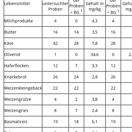
der
der
Lebensmittel
untersuchter
Gehalt in
Geha
Proben
Proben
Proben
mg/kg
mg
1
1
< BG
< BG
Milchprodukte
4
0
4,3
4
Butter
16
14
3,5
16
Käse
42
28
7,8
28
Olivenöl
1
0
34,6
0
2
Haferflocken
12
7
3,3
12
Knäckebrot
26
24
2,8
26
Weizenkleingebäck
22
22
22
Weizengrütze
4
2
3,8
4
Weizengries
8
7
2,4
8
Basmatireis
19
18
6,1
19