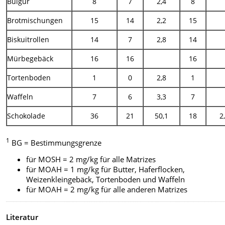
Bulgur
8
7
2,4
8
Brotmischungen
15
14
2,2
15
Biskuitrollen
14
7
2,8
14
Mürbegebäck
16
16
16
Tortenboden
1
0
2,8
1
Waffeln
7
6
3,3
7
Schokolade
36
21
50,1
18
2
1
BG = Bestimmungsgrenze
für MOSH = 2 mg/kg für alle Matrizes
für MOAH = 1 mg/kg für Butter, Haferflocken,
Weizenkleingebäck, Tortenboden und Waffeln
für MOAH = 2 mg/kg für alle anderen Matrizes
Literatur