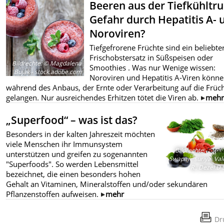
Beeren aus der Tiefkühltru
Gefahr durch Hepatitis A- 
Noroviren?
Tiefgefrorene Früchte sind ein beliebte
Frischobstersatz in Süßspeisen oder
Bildrechte
:
© Magdalena
Smoothies . Was nur Wenige wissen:
Bujak - stock.adobe.com
Noroviren und Hepatitis A-Viren könn
während des Anbaus, der Ernte oder Verarbeitung auf die Früc
gelangen. Nur ausreichendes Erhitzen tötet die Viren ab.
meh
„Superfood“ – was ist das?
Besonders in der kalten Jahreszeit möchten
viele Menschen ihr Immunsystem
Bildrechte
:
Fotoli
unterstützen und greifen zu sogenannten
Swapan, suriya, Val
"Superfoods". So werden Lebensmittel
R., Dezel.D 
bezeichnet, die einen besonders hohen
Gehalt an Vitaminen, Mineralstoffen und/oder sekundären
Pflanzenstoffen aufweisen.
mehr
Dr