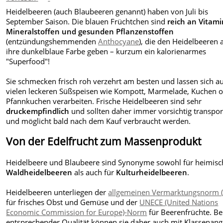
Heidelbeeren (auch Blaubeeren genannt) haben von Juli bis
September Saison. Die blauen Früchtchen sind
reich an Vitam
Mineralstoffen und gesunden Pflanzenstoffen
(entzündungshemmenden
Anthocyane
), die den Heidelbeeren 
ihre dunkelblaue Farbe geben – kurzum ein kalorienarmes
"Superfood"!
Sie schmecken frisch roh verzehrt am besten und lassen sich a
vielen leckeren Süßspeisen wie Kompott, Marmelade, Kuchen 
Pfannkuchen verarbeiten. Frische Heidelbeeren sind sehr
druckempfindlich
und sollten daher immer vorsichtig transpor
und möglicht bald nach dem Kauf verbraucht werden.
Von der Edelfrucht zum Massenprodukt
Heidelbeere und Blaubeere sind Synonyme sowohl für heimisc
Waldheidelbeeren
als auch für
Kulturheidelbeeren
.
Heidelbeeren unterliegen der
allgemeinen Vermarktungsnorm 
für frisches Obst und Gemüse und der
UNECE (United Nations
Economic Commission for Europe)-Norm
für Beerenfrüchte. Be
entsprechender Qualität können sie daher auch mit Klassenan