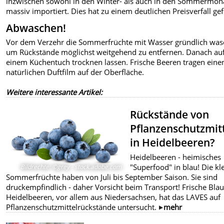
inzwischen sowohl in den Winter- als auch in den Sommermon
massiv importiert. Dies hat zu einem deutlichen Preisverfall gef
Abwaschen!
Vor dem Verzehr die Sommerfrüchte mit Wasser gründlich was
um Rückstände möglichst weitgehend zu entfernen. Danach au
einem Küchentuch trocknen lassen. Frische Beeren tragen eine
natürlichen Duftfilm auf der Oberfläche.
Weitere interessante Artikel:
Rückstände von
Pflanzenschutzmit
in Heidelbeeren?
Heidelbeeren - heimisches
"Superfood" in blau! Die kl
Bildrechte
:
©grey - stock.adobe.com
Sommerfrüchte haben von Juli bis September Saison. Sie sind
druckempfindlich - daher Vorsicht beim Transport! Frische Bla
Heidelbeeren, vor allem aus Niedersachsen, hat das LAVES auf
Pflanzenschutzmittelrückstände untersucht.
mehr