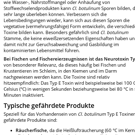
wie Wasser-, Nährstoffmangel oder Anhäufung von
Stoffwechselendprodukten kann
Cl. botulinum
Sporen bilden, d
sehr lange überleben können. Verbessern sich die
Lebensbedingungen wieder, kann sich aus diesen Sporen die
vegetative (vermehrungsfähige) Form entwickeln, die verschie
Toxine bilden kann. Besonders gefährlich sind
Cl. botulinum
Stämme, die keine eiweißzersetzenden Eigenschaften haben u
damit nicht zur Geruchsabweichung und Gasbildung im
kontaminierten Lebensmittel führen.
Bei Fischen und Fischereierzeugnissen ist das Neurotoxin Ty
von besonderer Relevanz, da dieses häufig bei Fischen und
Krustentieren im Schleim, in den Kiemen und im Darm
nachgewiesen werden kann. Die Toxine sind relativ
hitzeempfindlich: Das Typ E Toxin wird beispielsweise bei 100
Celsius (°C) in wenigen Sekunden beziehungsweise bei 80 °C in
Minuten inaktiviert.
Typische gefährdete Produkte
Speziell für das Vorhandensein von
Cl. botulinum
Typ E Toxine
gefährdete Produkte sind:
Räucherfische
, da die Heißlufträucherung (60 °C im Kern