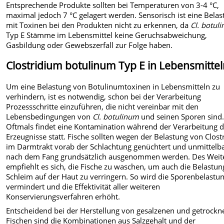
Entsprechende Produkte sollten bei Temperaturen von 3-4 °C,
maximal jedoch 7 °C gelagert werden. Sensorisch ist eine Bela
mit Toxinen bei den Produkten nicht zu erkennen, da
Cl. botul
Typ E Stämme im Lebensmittel keine Geruchsabweichung,
Gasbildung oder Gewebszerfall zur Folge haben.
Clostridium botulinum Typ E in Lebensmitte
Um eine Belastung von Botulinumtoxinen in Lebensmitteln zu
verhindern, ist es notwendig, schon bei der Verarbeitung
Prozessschritte einzuführen, die nicht vereinbar mit den
Lebensbedingungen von
Cl. botulinum
und seinen Sporen sind
Oftmals findet eine Kontamination während der Verarbeitung d
Erzeugnisse statt. Fische sollten wegen der Belastung von Clost
im Darmtrakt vorab der Schlachtung genüchtert und unmittelb
nach dem Fang grundsätzlich ausgenommen werden. Des Weit
empfiehlt es sich, die Fische zu waschen, um auch die Belastun
Schleim auf der Haut zu verringern. So wird die Sporenbelastu
vermindert und die Effektivität aller weiteren
Konservierungsverfahren erhöht.
Entscheidend bei der Herstellung von gesalzenen und getrockn
Fischen sind die Kombinationen aus Salzgehalt und der