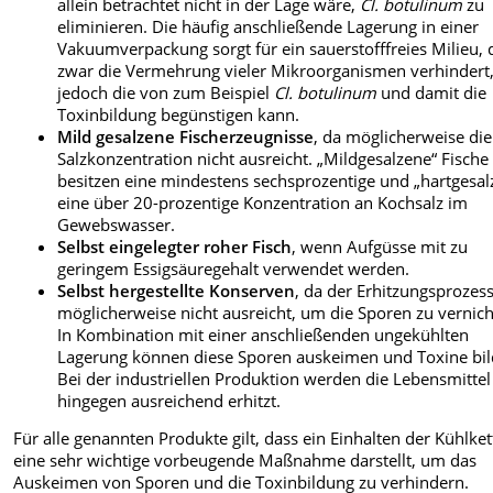
allein betrachtet nicht in der Lage wäre,
Cl. botulinum
zu
eliminieren. Die häufig anschließende Lagerung in einer
Vakuumverpackung sorgt für ein sauerstofffreies Milieu, 
zwar die Vermehrung vieler Mikroorganismen verhindert
jedoch die von zum Beispiel
Cl. botulinum
und damit die
Toxinbildung begünstigen kann.
Mild gesalzene Fischerzeugnisse
, da möglicherweise die
Salzkonzentration nicht ausreicht. „Mildgesalzene“ Fische
besitzen eine mindestens sechsprozentige und „hartgesal
eine über 20-prozentige Konzentration an Kochsalz im
Gewebswasser.
Selbst eingelegter roher Fisch
, wenn Aufgüsse mit zu
geringem Essigsäuregehalt verwendet werden.
Selbst hergestellte Konserven
, da der Erhitzungsprozes
möglicherweise nicht ausreicht, um die Sporen zu vernich
In Kombination mit einer anschließenden ungekühlten
Lagerung können diese Sporen auskeimen und Toxine bil
Bei der industriellen Produktion werden die Lebensmittel
hingegen ausreichend erhitzt.
Für alle genannten Produkte gilt, dass ein Einhalten der Kühlket
eine sehr wichtige vorbeugende Maßnahme darstellt, um das
Auskeimen von Sporen und die Toxinbildung zu verhindern.