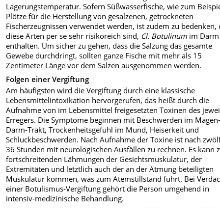
Lagerungstemperatur. Sofern Süßwasserfische, wie zum Beispi
Plötze für die Herstellung von gesalzenen, getrockneten
Fischerzeugnissen verwendet werden, ist zudem zu bedenken, 
diese Arten per se sehr risikoreich sind,
Cl. Botulinum
im Darm
enthalten. Um sicher zu gehen, dass die Salzung das gesamte
Gewebe durchdringt, sollten ganze Fische mit mehr als 15
Zentimeter Länge vor dem Salzen ausgenommen werden.
Folgen einer Vergiftung
Am häufigsten wird die Vergiftung durch eine klassische
Lebensmittelintoxikation hervorgerufen, das heißt durch die
Aufnahme von im Lebensmittel freigesetzten Toxinen des jewei
Erregers. Die Symptome beginnen mit Beschwerden im Magen
Darm-Trakt, Trockenheitsgefühl im Mund, Heiserkeit und
Schluckbeschwerden. Nach Aufnahme der Toxine ist nach zwölf
36 Stunden mit neurologischen Ausfällen zu rechnen. Es kann 
fortschreitenden Lähmungen der Gesichtsmuskulatur, der
Extremitäten und letztlich auch der an der Atmung beteiligten
Muskulatur kommen, was zum Atemstillstand führt. Bei Verdac
einer Botulismus-Vergiftung gehört die Person umgehend in
intensiv-medizinische Behandlung.