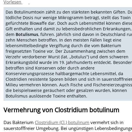
Vorlesen
Das Botulinumtoxin zählt zu den stärksten bekannten Giften. D
tödliche Dosis nur wenige Mikrogramm beträgt, stellt das Toxin
gefürchtete Biowaffe dar. Doch auch Lebensmittel können dies
Gift enthalten und damit zu lebensbedrohlichen Erkrankungen,
dem
Botulismus
, führen. Jährlich sind davon in Deutschland r
zehn Menschen betroffen. In den meisten Fällen liegt eine
lebensmittelbedingte Vergiftung durch die vom Bakterium
freigesetzten Toxine vor. Der Zusammenhang zwischen dem
Verzehr verdorbener Wurst (lat. „botulus“) und dem schweren
Erkrankungsbild wurde im 19. Jahrhunderts entdeckt. Besonde
betroffen sind Konserven oder durch andere
Konservierungsprozesse haltbargemachte Lebensmittel, da
Clostridien resistente Sporen bilden und sich in sauerstofffrei
Milieu vermehren können. Auch Fische und Fischereierzeugniss
die beispielsweise geräuchert oder gesalzen wurden, können
Botulismus auslösende Toxine enthalten.
Vermehrung von Clostridium botulinum
Das Bakterium
Clostridium (Cl.) botulinum
vermehrt sich in
sauerstofffreier Umgebung. Bei ungünstigen Lebensbedingung