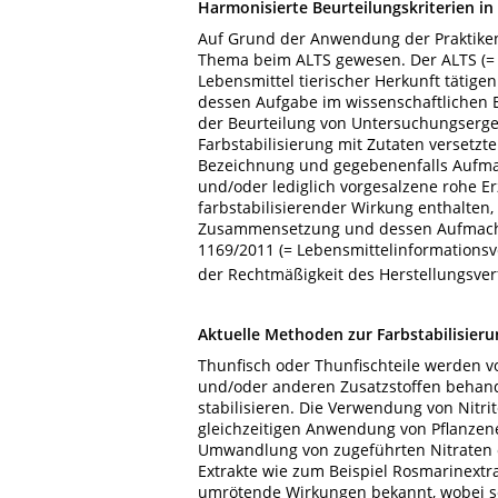
Harmonisierte Beurteilungskriterien i
Auf Grund der Anwendung der Praktiken 
Thema beim ALTS gewesen. Der ALTS (= 
Lebensmittel tierischer Herkunft tätig
dessen Aufgabe im wissenschaftlichen 
der Beurteilung von Untersuchungsergeb
Farbstabilisierung mit Zutaten versetzten
Bezeichnung und gegebenenfalls Aufma
und/oder lediglich vorgesalzene rohe Er
farbstabilisierender Wirkung enthalten,
Zusammensetzung und dessen Aufmachun
1169/2011 (= Lebensmittelinformationsve
der Rechtmäßigkeit des Herstellungsver
Aktuelle Methoden zur Farbstabilisier
Thunfisch oder Thunfischteile werden v
und/oder anderen Zusatzstoffen behande
stabilisieren. Die Verwendung von Nitrit
gleichzeitigen Anwendung von Pflanzene
Umwandlung von zugeführten Nitraten od
Extrakte wie zum Beispiel Rosmarinextra
umrötende Wirkungen bekannt, wobei sei