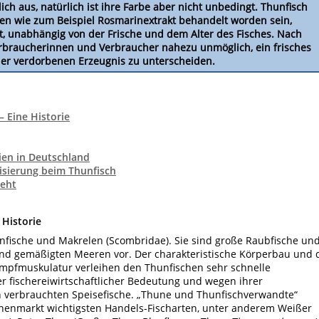
ich aus, natürlich ist ihre Farbe aber nicht unbedingt. Thunfisch
kten wie zum Beispiel Rosmarinextrakt behandelt worden sein,
t, unabhängig von der Frische und dem Alter des Fisches. Nach
erbraucherinnen und Verbraucher nahezu unmöglich, ein frisches
der verdorbenen Erzeugnis zu unterscheiden.
 Eine Historie
ien in Deutschland
isierung beim Thunfisch
teht
 Historie
nfische und Makrelen (Scombridae). Sie sind große Raubfische un
nd gemäßigten Meeren vor. Der charakteristische Körperbau und 
mpfmuskulatur verleihen den Thunfischen sehr schnelle
 fischereiwirtschaftlicher Bedeutung und wegen ihrer
en verbrauchten Speisefische. „Thune und Thunfischverwandte“
nenmarkt wichtigsten Handels-Fischarten, unter anderem Weißer