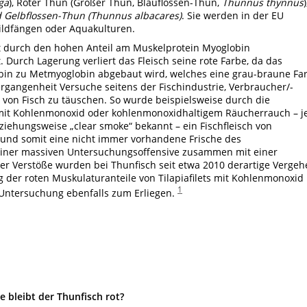
ga
), Roter Thun (Großer Thun, Blauflossen-Thun,
Thunnus thynnus
)
 Gelbflossen-Thun (Thunnus albacares)
. Sie werden in der EU
ldfängen oder Aquakulturen.
ist durch den hohen Anteil am Muskelprotein Myoglobin
Durch Lagerung verliert das Fleisch seine rote Farbe, da das
in zu Metmyoglobin abgebaut wird, welches eine grau-braune Fa
rgangenheit Versuche seitens der Fischindustrie, Verbraucher/-
 von Fisch zu täuschen. So wurde beispielsweise durch die
mit Kohlenmonoxid oder kohlenmonoxidhaltigem Räucherrauch – j
ziehungsweise „clear smoke“ bekannt – ein Fischfleisch von
et und somit eine nicht immer vorhandene Frische des
 einer massiven Untersuchungsoffensive zusammen mit einer
r Verstöße wurden bei Thunfisch seit etwa 2010 derartige Vergeh
 der roten Muskulaturanteile von Tilapiafilets mit Kohlenmonoxid
1
 Untersuchung ebenfalls zum Erliegen.
e bleibt der Thunfisch rot?