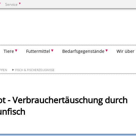
Service
Suchen
Tiere
Futtermittel
Bedarfsgegenstände
Wir über
PPEN
FISCH & FISCHERZEUGNISSE
rot - Verbrauchertäuschung durch
unfisch