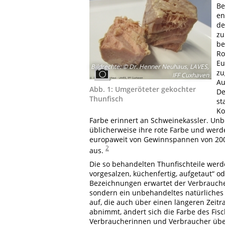
Be
en
de
zu
be
Ro
Eu
Bildrechte
:
© Dr. Henner Neuhaus, LAVES,
zu
IFF Cuxhaven
Au
Abb. 1: Umgeröteter gekochter
De
Thunfisch
st
Ko
Farbe erinnert an Schweinekassler. Unb
üblicherweise ihre rote Farbe und wer
europaweit von Gewinnspannen von 200 M
2
aus.
Die so behandelten Thunfischteile werd
vorgesalzen, küchenfertig, aufgetaut“ o
Bezeichnungen erwartet der Verbraucher 
sondern ein unbehandeltes natürliches S
auf, die auch über einen längeren Zeit
abnimmt, ändert sich die Farbe des Fisch
Verbraucherinnen und Verbraucher über