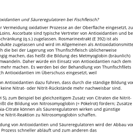
idantien und Säureregulatoren bei Fischfleisch?
r Vermeidung oxidativer Prozesse an der Oberfläche eingesetzt, z
Loins. Ascorbate sind typische Vertreter von Antioxidantien und be
ränkung (q.s.) zugelassen. Rosmarinextrakt (E 392) ist als
rodukte zugelassen und wird im Allgemeinen als Antioxidationsmitte
h die bei der Lagerung von Thunfischfleisch üblicherweise
gig machen, das heißt die Bildung des Metmyoglobin (bräunlich)
 umwandeln. Daher würde ein Einsatz von Antioxidantien nach dem
n mehr machen. Es werden bei der Behandlung von Thunfischfilets
 Antioxidantien im Überschuss eingesetzt, weil
n Antioxidantien dazu führen, dass durch die ständige Bildung vo
 keine Nitrat- oder Nitrit-Rückstände mehr nachweisbar sind.
), zum Beispiel bei gleichzeitigem Zusatz von Citraten die Nitrit-
t die Bildung von Nitrosomyoglobin (= Pökelrot) fördern; Zusätze
 Na-Citrate können als Säureregulatoren wirken und günstige
he Nitrit-Reaktion zu Nitrosomyoglobin schaffen.
ndung von Antioxidantien und Säureregulatoren wird der Abbau vo
er Prozess schneller abläuft und zum anderen das