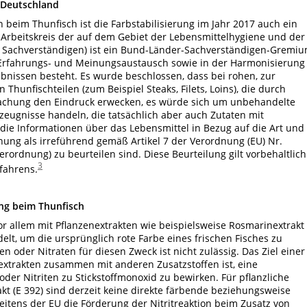
n Deutschland
beim Thunfisch ist die Farbstabilisierung im Jahr 2017 auch ein
Arbeitskreis der auf dem Gebiet der Lebensmittelhygiene und der
en Sachverständigen) ist ein Bund-Länder-Sachverständigen-Gremiu
Erfahrungs- und Meinungsaustausch sowie in der Harmonisierung
nissen besteht. Es wurde beschlossen, dass bei rohen, zur
 Thunfischteilen (zum Beispiel Steaks, Filets, Loins), die durch
chung den Eindruck erwecken, es würde sich um unbehandelte
zeugnisse handeln, die tatsächlich aber auch Zutaten mit
 die Informationen über das Lebensmittel in Bezug auf die Art und
g als irreführend gemäß Artikel 7 der Verordnung (EU) Nr.
rordnung) zu beurteilen sind. Diese Beurteilung gilt vorbehaltlich
3
fahrens.
ung beim Thunfisch
or allem mit Pflanzenextrakten wie beispielsweise Rosmarinextrakt
lt, um die ursprünglich rote Farbe eines frischen Fisches zu
en oder Nitraten für diesen Zweck ist nicht zulässig. Das Ziel einer
xtrakten zusammen mit anderen Zusatzstoffen ist, eine
er Nitriten zu Stickstoffmonoxid zu bewirken. Für pflanzliche
kt (E 392) sind derzeit keine direkte färbende beziehungsweise
tens der EU die Förderung der Nitritreaktion beim Zusatz von