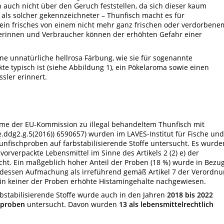
sch auch nicht über den Geruch feststellen, da sich dieser kaum
t als solcher gekennzeichneter – Thunfisch macht es für
ein frisches von einem nicht mehr ganz frischen oder verdorbene
erinnen und Verbraucher können der erhöhten Gefahr einer
ne unnatürliche hellrosa Färbung, wie sie für sogenannte
te typisch ist (siehe Abbildung 1), ein Pökelaroma sowie einen
sler erinnert.
e der EU-Kommission zu illegal behandeltem Thunfisch mit
.ddg2.g.5(2016)) 6590657) wurden im LAVES-Institut für Fische und
nfischproben auf farbstabilisierende Stoffe untersucht. Es wurde
vorverpackte Lebensmittel im Sinne des Artikels 2 (2) e) der
cht. Ein maßgeblich hoher Anteil der Proben (18 %) wurde in Bezu
dessen Aufmachung als irreführend gemäß Artikel 7 der Verordn
n in keiner der Proben erhöhte Histamingehalte nachgewiesen.
bstabilisierende Stoffe wurde auch in den Jahren
2018 bis 2022
hproben
untersucht. Davon wurden
13 als lebensmittelrechtlich