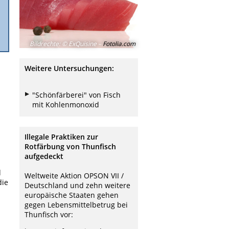
Bildrechte
:
© ExQuisine –
Fotolia.com
Weitere Untersuchungen:
"Schönfärberei" von Fisch
mit Kohlenmonoxid
Illegale Praktiken zur
Rotfärbung von Thunfisch
aufgedeckt
d
Weltweite Aktion OPSON VII /
die
Deutschland und zehn weitere
europäische Staaten gehen
gegen Lebensmittelbetrug bei
Thunfisch vor: