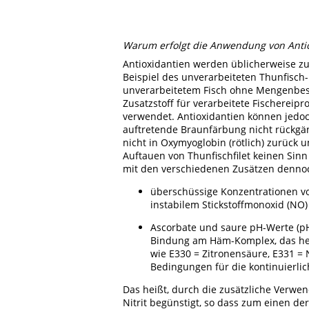
Warum erfolgt die Anwendung von Antiox
Antioxidantien werden üblicherweise zu
Beispiel des unverarbeiteten Thunfisch-
unverarbeitetem Fisch ohne Mengenbesch
Zusatzstoff für verarbeitete Fischereip
verwendet. Antioxidantien können jedoc
auftretende Braunfärbung nicht rückgän
nicht in Oxymyoglobin (rötlich) zurück
Auftauen von Thunfischfilet keinen Sin
mit den verschiedenen Zusätzen dennoch
überschüssige Konzentrationen vo
instabilem Stickstoffmonoxid (NO)
Ascorbate und saure pH-Werte (pH 5
Bindung am Häm-Komplex, das heiß
wie E330 = Zitronensäure, E331 =
Bedingungen für die kontinuierlic
Das heißt, durch die zusätzliche Verwe
Nitrit begünstigt, so dass zum einen d