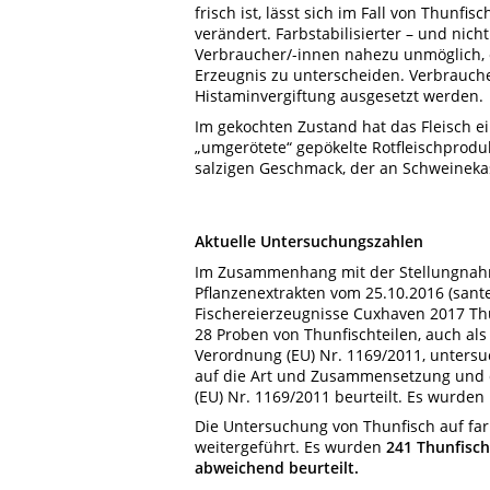
frisch ist, lässt sich im Fall von Thunfi
verändert. Farbstabilisierter – und nich
Verbraucher/-innen nahezu unmöglich, 
Erzeugnis zu unterscheiden. Verbrauch
Histaminvergiftung ausgesetzt werden.
Im gekochten Zustand hat das Fleisch ei
„umgerötete“ gepökelte Rotfleischproduk
salzigen Geschmack, der an Schweinekas
Aktuelle Untersuchungszahlen
Im Zusammenhang mit der Stellungnahm
Pflanzenextrakten vom 25.10.2016 (sante
Fischereierzeugnisse Cuxhaven 2017 Thu
28 Proben von Thunfischteilen, auch als 
Verordnung (EU) Nr. 1169/2011, untersu
auf die Art und Zusammensetzung und 
(EU) Nr. 1169/2011 beurteilt. Es wurde
Die Untersuchung von Thunfisch auf far
weitergeführt. Es wurden
241 Thunfisc
abweichend beurteilt.