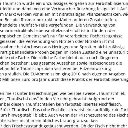
i Thunfisch wurde ein unzulässiges Vorgehen zur Farbstabilisieru
tdeckt und damit von eine Verbrauchertäuschung festgestellt. Auf
m Markt werden vor allem mit nitrathaltigen Pflanzenextrakten, wi
m Beispiel Rosmarinextrakt und/oder anderen Zusatzstoffen,
handelte Thunfisch-Teile vorgefunden.
Die Verwendung von
smarinextrakt als Lebensmittelzusatzstoff ist in Ländern der
ropäischen Gemeinschaft nur für verarbeitete Fischerzeugnisse
gelassen, die Verwendung von Nitriten oder Nitraten ist mit
snahme bei Anchosen aus Heringen und Sprotten nicht zulässig.
rartig behandelte Proben zeigen im rohen Zustand eine unnatürli
abile rote Farbe. Die rötliche Farbe bleibt auch nach längerem
chen bestehen: Das gesamte Aussehen sowie insbesondere die
ehandelte Thunfischproben verlieren bei Hitzeeinwirkung
den gräulich. Die EU-Kommission ging 2016 nach eigenen Angaben
illionen Euro pro Jahr durch diese Praktik der Farbstabilisierun
en meist unter Bezeichnungen wie beispielsweise „Thunfischfilet,
der „Thunfisch-Loins“ in den Verkehr gebracht. Aufgrund der
bei diesen Thunfischteilen kein farbstabilisiertes Fischfleisch,
tück Thunfisch. Das rohe Fischfleisch weist eine auffällig rote Far
raum hinweg stabil bleibt. Auch wenn der Frischezustand des Fisch
fleisches nicht in ein übliches braun-grau, so dass
 den Frischezustandt getäuscht werden. Ob der Fisch nicht mehr