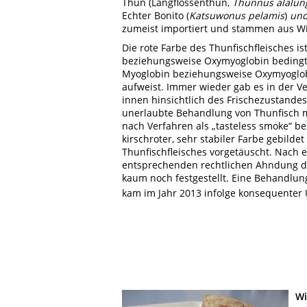
Thun (Langflossenthun,
Thunnus alalun
Echter Bonito (
Katsuwonus pelamis
)
und
zumeist importiert und stammen aus Wi
Die rote Farbe des Thunfischfleisches 
beziehungsweise Oxymyoglobin bedingt. 
Myoglobin beziehungsweise Oxymyoglob
aufweist. Immer wieder gab es in der Ve
innen hinsichtlich des Frischezustandes
unerlaubte Behandlung von Thunfisch 
nach Verfahren als „tasteless smoke“ be
kirschroter, sehr stabiler Farbe gebild
Thunfischfleisches vorgetäuscht. Nach
entsprechenden rechtlichen Ahndung de
kaum noch festgestellt. Eine Behandlung
kam im Jahr 2013 infolge konsequenter
Wi