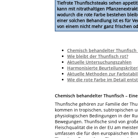
Tiefrote Thunfischsteaks sehen appetitl
kann mit nitrathaltigen Pflanzenextra
wodurch die rote Farbe bestehen bleib
einer solchen Behandlung ist es für V
von einem nicht mehr ganz frischen o
Chemisch behandelter Thunfisch –
Wie bleibt der Thunfisch rot?
Aktuelle Untersuchungszahlen
Harmonisierte Beurteilungskriter
Aktuelle Methoden zur Farbstabil
Wie die rote Farbe im Detail ents
Chemisch behandelter Thunfisch – Eine
Thunfische gehören zur Familie der Thu
kommen in tropischen, subtropischen u
physiologischen Bedingungen in der Ru
Bewegungen. Thunfische sind von großer
Fleischqualität die in der EU am meist
umfassen die für den europäischen Bin