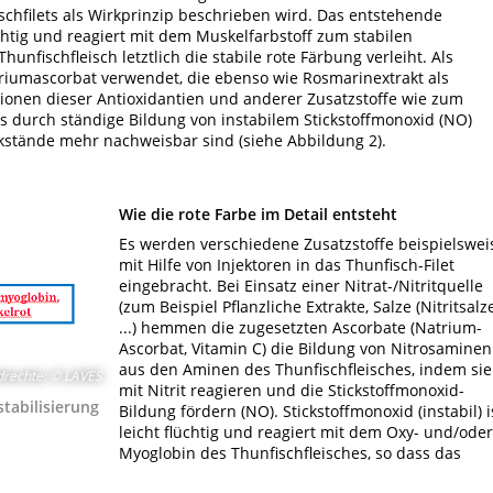
schfilets als Wirkprinzip beschrieben wird. Das entstehende
lüchtig und reagiert mit dem Muskelfarbstoff zum stabilen
unfischfleisch letztlich die stabile rote Färbung verleiht. Als
riumascorbat verwendet, die ebenso wie Rosmarinextrakt als
ionen dieser Antioxidantien und anderer Zusatzstoffe wie zum
s durch ständige Bildung von instabilem Stickstoffmonoxid (NO)
ckstände mehr nachweisbar sind (siehe Abbildung 2).
Wie die rote Farbe im Detail entsteht
Es werden verschiedene Zusatzstoffe beispielswei
mit Hilfe von Injektoren in das Thunfisch-Filet
eingebracht. Bei Einsatz einer Nitrat-/Nitritquelle
(zum Beispiel Pflanzliche Extrakte, Salze (Nitritsalze
...) hemmen die zugesetzten Ascorbate (Natrium-
Ascorbat, Vitamin C) die Bildung von Nitrosaminen
aus den Aminen des Thunfischfleisches, indem sie
drechte
:
© LAVES
mit Nitrit reagieren und die Stickstoffmonoxid-
tabilisierung
Bildung fördern (NO). Stickstoffmonoxid (instabil) i
leicht flüchtig und reagiert mit dem Oxy- und/oder
Myoglobin des Thunfischfleisches, so dass das