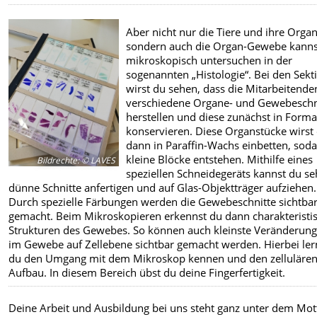
Aber nicht nur die Tiere und ihre Organ
sondern auch die Organ-Gewebe kanns
mikroskopisch untersuchen in der
sogenannten „Histologie“. Bei den Sekt
wirst du sehen, dass die Mitarbeitende
verschiedene Organe- und Gewebeschn
herstellen und diese zunächst in Forma
konservieren. Diese Organstücke wirst
dann in Paraffin-Wachs einbetten, sod
kleine Blöcke entstehen. Mithilfe eines
Bildrechte
:
© LAVES
speziellen Schneidegeräts kannst du se
dünne Schnitte anfertigen und auf Glas-Objektträger aufziehen.
Durch spezielle Färbungen werden die Gewebeschnitte sichtba
gemacht. Beim Mikroskopieren erkennst du dann charakteristi
Strukturen des Gewebes. So können auch kleinste Veränderun
im Gewebe auf Zellebene sichtbar gemacht werden. Hierbei ler
du den Umgang mit dem Mikroskop kennen und den zelluläre
Aufbau. In diesem Bereich übst du deine Fingerfertigkeit.
Deine Arbeit und Ausbildung bei uns steht ganz unter dem Mot