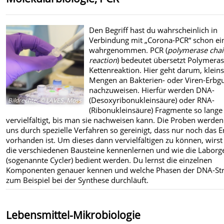
Den Begriff hast du wahrscheinlich in
Verbindung mit „Corona-PCR“ schon e
wahrgenommen. PCR (
polymerase cha
reaction
) bedeutet übersetzt Polymera
Kettenreaktion. Hier geht darum, kleins
Mengen an Bakterien- oder Viren-Erbg
nachzuweisen. Hierfür werden DNA-
(Desoxyribonukleinsäure) oder RNA-
Bildrechte
:
© LAVES, Moss
(Ribonukleinsäure) Fragmente so lange
vervielfältigt, bis man sie nachweisen kann. Die Proben werde
uns durch spezielle Verfahren so gereinigt, dass nur noch das E
vorhanden ist. Um dieses dann vervielfältigen zu können, wirst
die verschiedenen Bausteine kennenlernen und wie die Laborg
(sogenannte Cycler) bedient werden. Du lernst die einzelnen
Komponenten genauer kennen und welche Phasen der DNA-St
zum Beispiel bei der Synthese durchläuft.
Lebensmittel-Mikrobiologie