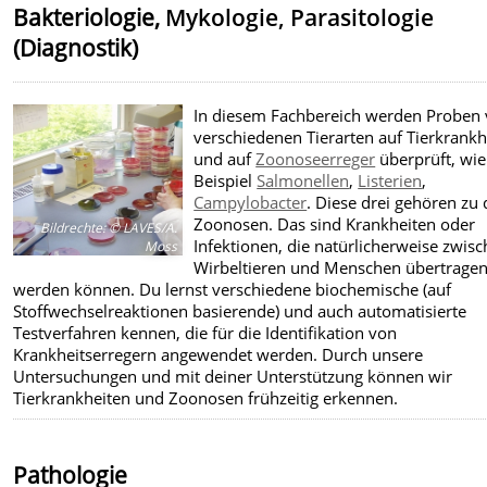
Bakteriologie,
Mykologie, Parasitologie
(Diagnostik)
In diesem Fachbereich werden Proben
verschiedenen Tierarten auf Tierkrankh
und auf
Zoonoseerreger
überprüft, wi
Beispiel
Salmonellen
,
Listerien
,
Campylobacter
. Diese drei gehören zu
Zoonosen. Das sind Krankheiten oder
Bildrechte
:
© LAVES/A.
Infektionen, die natürlicherweise zwis
Moss
Wirbeltieren und Menschen übertrage
werden können. Du lernst verschiedene biochemische (auf
Stoffwechselreaktionen basierende) und auch automatisierte
Testverfahren kennen, die für die Identifikation von
Krankheitserregern angewendet werden. Durch unsere
Untersuchungen und mit deiner Unterstützung können wir
Tierkrankheiten und Zoonosen frühzeitig erkennen.
Pathologie