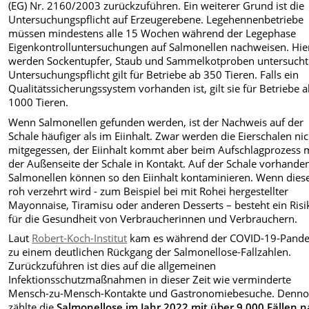
(EG) Nr. 2160/2003 zurückzuführen. Ein weiterer Grund ist die
Untersuchungspflicht auf Erzeugerebene.
Legehennenbetriebe
müssen mindestens alle 15 Wochen während der Legephase
Eigenkontrolluntersuchungen auf Salmonellen nachweisen. Hie
werden Sockentupfer, Staub und Sammelkotproben untersucht
Untersuchungspflicht gilt für Betriebe ab 350 Tieren. Falls ein
Qualitätssicherungssystem vorhanden ist, gilt sie für Betriebe 
1000 Tieren.
Wenn Salmonellen gefunden werden, ist der Nachweis auf der
Schale häufiger als im Eiinhalt. Zwar werden die Eierschalen nic
mitgegessen, der Eiinhalt kommt aber beim Aufschlagprozess 
der Außenseite der Schale in Kontakt. Auf der Schale vorhande
Salmonellen können so den Eiinhalt kontaminieren. Wenn dies
roh verzehrt wird - zum Beispiel bei mit Rohei hergestellter
Mayonnaise, Tiramisu oder anderen Desserts – besteht ein Risi
für die Gesundheit von Verbraucherinnen und Verbrauchern.
Laut
Robert-Koch-Institut
kam es während der COVID-19-Pand
zu einem deutlichen Rückgang der Salmonellose-Fallzahlen.
Zurückzuführen ist dies auf die allgemeinen
Infektionsschutzmaßnahmen in dieser Zeit wie verminderte
Mensch-zu-Mensch-Kontakte und Gastronomiebesuche. Denn
zählte die
Salmonellose im Jahr 2022 mit über 9.000 Fällen 