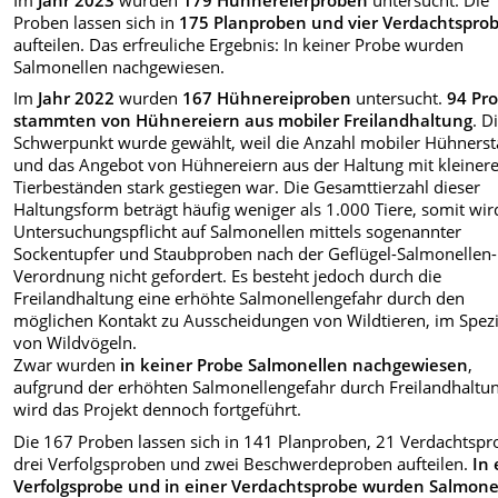
Proben lassen sich in
175 Planproben und vier Verdachtspro
aufteilen. Das erfreuliche Ergebnis: In keiner Probe wurden
Salmonellen nachgewiesen.
Im
Jahr 2022
wurden
167 Hühnereiproben
untersucht.
94 Pr
stammten von Hühnereiern aus mobiler Freilandhaltung
. D
Schwerpunkt wurde gewählt, weil die Anzahl mobiler Hühnerst
und das Angebot von Hühnereiern aus der Haltung mit kleiner
Tierbeständen stark gestiegen war. Die Gesamttierzahl dieser
Haltungsform beträgt häufig weniger als 1.000 Tiere, somit wir
Untersuchungspflicht auf Salmonellen mittels sogenannter
Sockentupfer und Staubproben nach der Geflügel-Salmonellen-
Verordnung nicht gefordert. Es besteht jedoch durch die
Freilandhaltung eine erhöhte Salmonellengefahr durch den
möglichen Kontakt zu Ausscheidungen von Wildtieren, im Spezi
von Wildvögeln.
Zwar wurden
in keiner Probe Salmonellen nachgewiesen
,
aufgrund der erhöhten Salmonellengefahr durch Freilandhaltu
wird das Projekt dennoch fortgeführt.
Die 167 Proben lassen sich in 141 Planproben, 21 Verdachtspr
drei Verfolgsproben und zwei Beschwerdeproben aufteilen.
In 
Verfolgsprobe und in einer Verdachtsprobe wurden Salmone