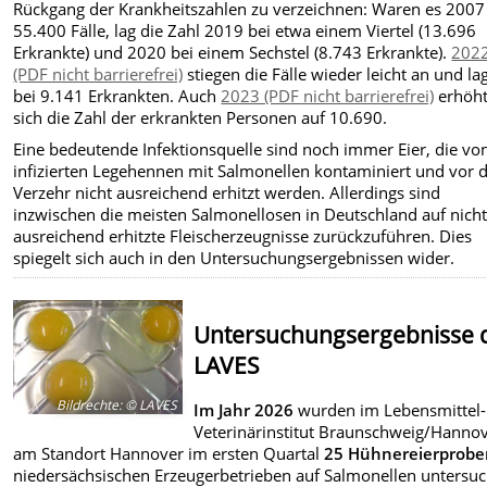
Rückgang der Krankheitszahlen zu verzeichnen: Waren es 2007
55.400 Fälle, lag die Zahl 2019 bei etwa einem Viertel (13.696
Erkrankte) und 2020 bei einem Sechstel (8.743 Erkrankte).
202
(PDF nicht barrierefrei)
stiegen die Fälle wieder leicht an und la
bei 9.141 Erkrankten. Auch
2023 (PDF nicht barrierefrei)
erhöh
sich die Zahl der erkrankten Personen auf 10.690.
Eine bedeutende Infektionsquelle sind noch immer Eier, die vo
infizierten Legehennen mit Salmonellen kontaminiert und vor
Verzehr nicht ausreichend erhitzt werden. Allerdings sind
inzwischen die meisten Salmonellosen in Deutschland auf nich
ausreichend erhitzte Fleischerzeugnisse zurückzuführen. Dies
spiegelt sich auch in den Untersuchungsergebnissen wider.
Untersuchungsergebnisse 
LAVES
Bildrechte
:
© LAVES
Im Jahr 2026
wurden im Lebensmittel-
Veterinärinstitut Braunschweig/Hanno
am Standort Hannover im ersten Quartal
25 Hühnereierprob
niedersächsischen Erzeugerbetrieben auf Salmonellen untersuc