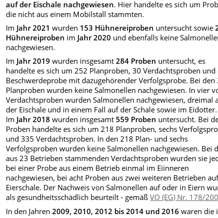
auf der Eischale nachgewiesen
. Hier handelte es sich um Pro
die nicht aus einem Mobilstall stammten.
Im
Jahr 2021
wurden
153 Hühnereiproben
untersucht sowie
Hühnereiproben
im
Jahr 2020
und ebenfalls keine Salmonell
nachgewiesen.
Im
Jahr 2019
wurden insgesamt
284 Proben
untersucht, es
handelte es sich um 252 Planproben, 30 Verdachtsproben und 
Beschwerdeprobe mit dazugehörender Verfolgsprobe.
Bei den
Planproben wurden keine Salmonellen nachgewiesen. In vier v
Verdachtsproben wurden Salmonellen nachgewiesen, dreimal 
der Eischale und in einem Fall auf der Schale sowie im Eidotter.
Im
Jahr 2018
wurden insgesamt
559 Proben
untersucht. Bei d
Proben handelte es sich um 218 Planproben, sechs Verfolgspr
und 335 Verdachtsproben. In den 218 Plan- und sechs
Verfolgsproben wurden keine Salmonellen nachgewiesen. Bei 
aus 23 Betrieben stammenden Verdachtsproben wurden sie je
bei einer Probe aus einem Betrieb einmal im Eiinneren
nachgewiesen, bei acht Proben aus zwei weiteren Betrieben auf
Eierschale. Der Nachweis von Salmonellen auf oder in Eiern wu
als gesundheitsschädlich beurteilt - gemäß
VO (EG) Nr. 178/20
In den Jahren
2009, 2010, 2012 bis 2014 und 2016
waren die 