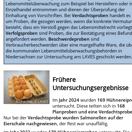
Lebensmittelüberwachung zum Beispiel bei Herstellern oder 
Einzelhandel entnommen und dienen der Überprüfung der
Einhaltung von Vorschriften. Bei
Verdachtsproben
handelt es 
um Proben, die gezogen werden, wenn die konkrete Vermutu
besteht, dass ein Verstoß gegen das Lebensmittelrecht vorliegt
Verfolgsproben
sind Proben, die zur Bestätigung eines Befun
angefordert werden.
Beschwerdeproben
sind
Verbraucherbeschwerden über eine mangelhafte Ware, die üb
die kommunalen Lebensmittelüberwachungsbehörden in
Niedersachsen zur Untersuchung ans LAVES geschickt werden
Frühere
Untersuchungsergebnisse
Im
Jahr 2024
wurden
169 Hühnereip
Bildrechte
:
© LAVES
untersucht. Diese teilten sich in
168
Planproben und eine Verdachtsprob
Nur bei der
Verdachtsprobe wurden Salmonellen auf der
Eierschale nachgewiesen
, der Rest war unauffällig.
Im
Jahr 2023
wurden
179 Hühnereierproben
untersucht. Die