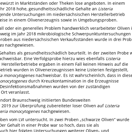
gewürzt in Marktständen oder Theken lose angeboten. In einem
ahr 2018 hohe, gesundheitsschädliche Gehalte an
Listeria
ende Untersuchungen im niedersächsischen Herstellerbetrieb
ise in einem Olivenerzeugnis sowie in Umgebungsproben.
ll oder ein generelles Problem handwerklich verarbeiteter Oliven i
hweig im Jahr 2018 mikrobiologische Schwerpunktuntersuchungen
proben aus niedersächsischen Verkaufsständen wurde in drei Pro
es
nachgewiesen.
haltes als gesundheitsschädlich beurteilt. In der zweiten Probe 
achweisbar. Eine Verfolgsprobe hierzu wies ebenfalls
Listeria
Herstellerbetriebe ergaben in einem Fall keinen Hinweis auf die
trieb wurden in Olivenerzeugnissen keine Listerien festgestellt,
ria monocytogenes
nachweisbar. Es ist wahrscheinlich, dass in die
monocytogenes
durch Kreuzkontamination in die Erzeugnisse
 Desinfektionsmaßnahmen wurden von der zuständigen
rt veranlasst.
ndort Braunschweig initiierten Bundesweiten
019 zur Überprüfung zubereiteter loser Oliven auf
Listeria
teria monocytogenes
nachgewiesen.
oben vom LVI untersucht. In zwei Proben „schwarze Oliven“ wurde
r Gehalt in einer Probe war so hoch, dass sie als
Auch hier folgten Untersuchungen weiterer Oliven- und