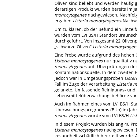
Oliven sind beliebt und werden häufig 
derartigen Produkt wurden bereits im J
monocytogenes
nachgewiesen. Nachfolg
ergaben
Listeria monocytogenes
-Nachwe
Um zu klären, ob der Befund ein Einzelfa
wurden vom LVI BS/H Standort Braunsc
durchgeführt. Von insgesamt 22 Oliven
„schwarze Oliven“
Listeria monocytogen
Eine Probe wurde aufgrund des hohen Ge
Listeria monocytogenes
nur qualitativ n
monocytogenes
auf. Überprüfungen der 
Kontaminationsquelle. In dem zweiten Be
jedoch war in Umgebungsproben
Liste
Fall im Zuge der Verarbeitung
Listeria 
gelangte. Umfassende Reinigungs- und
Lebensmittelüberwachungsbehörde vor O
Auch im Rahmen eines vom LVI BS/H Sta
Überwachungsprogramms (BÜp) im Jahr 2
monocytogenes
wurde vom LVI BS/H
Lis
In diesem Projekt wurden bislang 40 Pr
Listeria monocytogenes
nachgewiesen. De
gesundheitsschädlich beurteilt wurde. 