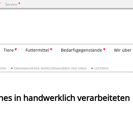
Service
Suchen
Tiere
Futtermittel
Bedarfsgegenstände
Wir über
IENE
KRANKMACHENDE MIKROORGANISMEN UND VIREN
LISTERIEN
nes in handwerklich verarbeiteten