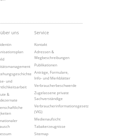
 über uns
Service
identin
Kontakt
nisationsplan
Adressen &
Wegbeschreibungen
ild
Publikationen
itätsmanagement
Anträge, Formulare,
tehungsgeschichte
Info- und Merkblätter
se- und
Verbraucherbeschwerde
ntlichkeitsarbeit
Zugelassene private
tute &
Sachverständige
dezernate
Verbraucherinformationsgesetz
enschaftliche
(VIG)
gkeiten
Medienaufsicht
rnationaler
ausch
Tabakerzeugnisse
ressum
Sitemap