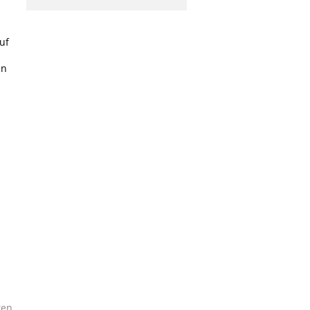
uf
en
ken