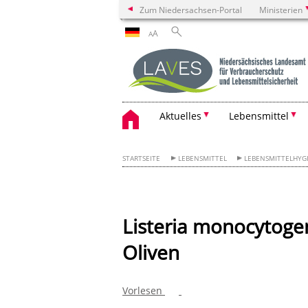
Zum Niedersachsen-Portal
Ministerien
A
A
Aktuelles
Lebensmittel
STARTSEITE
LEBENSMITTEL
LEBENSMITTELHYG
Listeria monocytoge
Oliven
Vorlesen