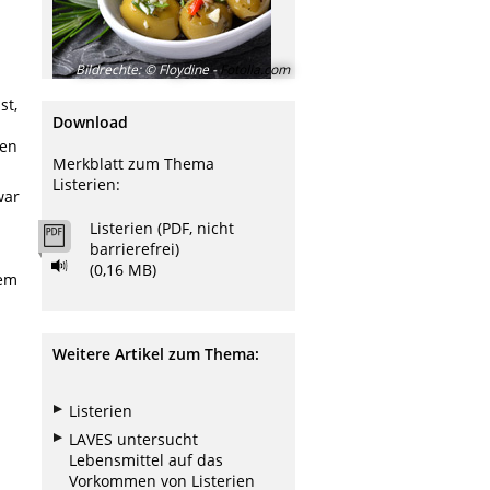
Bildrechte
:
© Floydine -
Fotolia.com
st,
Download
ben
Merkblatt zum Thema
Listerien:
war
Listerien (PDF, nicht
barrierefrei)
(0,16 MB)
sem
Weitere Artikel zum Thema:
Listerien
LAVES untersucht
Lebensmittel auf das
Vorkommen von Listerien