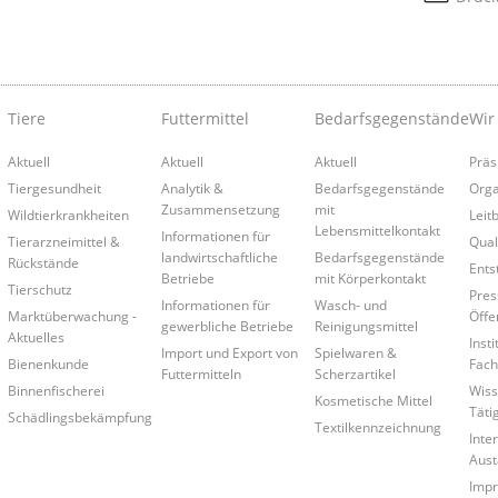
Tiere
Futtermittel
Bedarfsgegenstände
Wir
Aktuell
Aktuell
Aktuell
Präs
Tiergesundheit
Analytik &
Bedarfsgegenstände
Orga
Zusammensetzung
mit
Wildtierkrankheiten
Leitb
Lebensmittelkontakt
Informationen für
Tierarzneimittel &
Qual
landwirtschaftliche
Bedarfsgegenstände
Rückstände
Ents
Betriebe
mit Körperkontakt
Tierschutz
Pres
Informationen für
Wasch- und
Marktüberwachung -
Öffe
gewerbliche Betriebe
Reinigungsmittel
Aktuelles
Insti
Import und Export von
Spielwaren &
Bienenkunde
Fach
Futtermitteln
Scherzartikel
Binnenfischerei
Wiss
Kosmetische Mittel
Täti
Schädlingsbekämpfung
Textilkennzeichnung
Inte
Aust
Imp