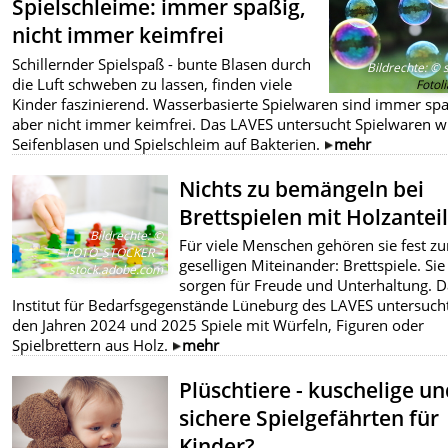
Spielschleime: immer spaßig,
nicht immer keimfrei
Schillernder Spielspaß - bunte Blasen durch
Bildrechte
:
© s
die Luft schweben zu lassen, finden viele
Fotol
Kinder faszinierend. Wasserbasierte Spielwaren sind immer spa
aber nicht immer keimfrei. Das LAVES untersucht Spielwaren w
Seifenblasen und Spielschleim auf Bakterien.
mehr
Nichts zu bemängeln bei
Brettspielen mit Holzantei
Bildrechte
:
©
Für viele Menschen gehören sie fest z
FOTO_STOCKER –
geselligen Miteinander: Brettspiele. Sie
stock.adobe.com
sorgen für Freude und Unterhaltung. D
Institut für Bedarfsgegenstände Lüneburg des LAVES untersucht
den Jahren 2024 und 2025 Spiele mit Würfeln, Figuren oder
Spielbrettern aus Holz.
mehr
Plüschtiere - kuschelige u
sichere Spielgefährten für
Kinder?