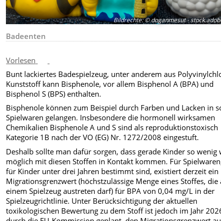
Bildrechte
:
© doganmesut - stock.adob
Badeenten
Vorlesen
Bunt lackiertes Badespielzeug, unter anderem aus Polyvinylchl
Kunststoff kann Bisphenole, vor allem Bisphenol A (BPA) und
Bisphenol S (BPS) enthalten.
Bisphenole können zum Beispiel durch Farben und Lacken in s
Spielwaren gelangen. Insbesondere die hormonell wirksamen
Chemikalien Bisphenole A und S sind als reproduktionstoxisch
Kategorie 1B nach der VO (EG) Nr. 1272/2008 eingestuft.
Deshalb sollte man dafür sorgen, dass gerade Kinder so wenig 
möglich mit diesen Stoffen in Kontakt kommen. Für Spielwaren,
für Kinder unter drei Jahren bestimmt sind, existiert derzeit ein
Migrationsgrenzwert (höchstzulässige Menge eines Stoffes, die
einem Spielzeug austreten darf) für BPA von 0,04 mg/L in der
Spielzeugrichtlinie. Unter Berücksichtigung der aktuellen
toxikologischen Bewertung zu dem Stoff ist jedoch im Jahr 202
durch die EU-Kommission geplant, den Migrationsgrenzwert au