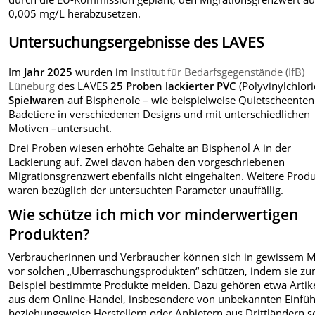
0,005 mg/L herabzusetzen.
Untersuchungsergebnisse des LAVES
Im
Jahr 2025
wurden im
Institut für Bedarfsgegenstände (IfB)
Lüneburg
des LAVES
25 Proben lackierter PVC
(Polyvinylchlori
Spielwaren
auf Bisphenole – wie beispielweise Quietscheenten
Badetiere in verschiedenen Designs und mit unterschiedlichen
Motiven –untersucht.
Drei Proben wiesen erhöhte Gehalte an Bisphenol A in der
Lackierung auf. Zwei davon haben den vorgeschriebenen
Migrationsgrenzwert ebenfalls nicht eingehalten. Weitere Prod
waren bezüglich der untersuchten Parameter unauffällig.
Wie schütze ich mich vor minderwertigen
Produkten?
Verbraucherinnen und Verbraucher können sich in gewissem 
vor solchen „Überraschungsprodukten“ schützen, indem sie z
Beispiel bestimmte Produkte meiden. Dazu gehören etwa Artik
aus dem Online-Handel, insbesondere von unbekannten Einfü
beziehungsweise Herstellern oder Anbietern aus Drittländern 