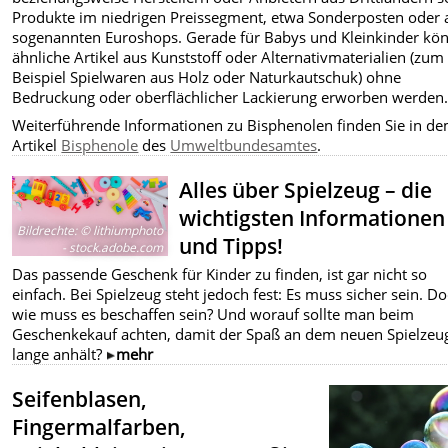
Produkte im niedrigen Preissegment, etwa Sonderposten oder 
sogenannten Euroshops. Gerade für Babys und Kleinkinder kö
ähnliche Artikel aus Kunststoff oder Alternativmaterialien (zum
Beispiel Spielwaren aus Holz oder Naturkautschuk) ohne
Bedruckung oder oberflächlicher Lackierung erworben werden
Weiterführende Informationen zu Bisphenolen finden Sie in d
Artikel
Bisphenole
des
Umweltbundesamtes
.
Alles über Spielzeug – die
wichtigsten Informationen
Bildrechte
:
© lithiumphoto
und Tipps!
- stock.adobe.com
Das passende Geschenk für Kinder zu finden, ist gar nicht so
einfach. Bei Spielzeug steht jedoch fest: Es muss sicher sein. D
wie muss es beschaffen sein? Und worauf sollte man beim
Geschenkekauf achten, damit der Spaß an dem neuen Spielzeu
lange anhält?
mehr
Seifenblasen,
Fingermalfarben,