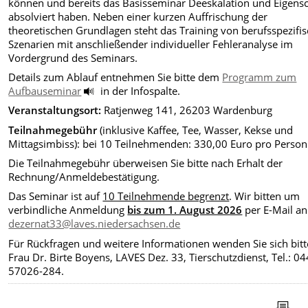
können und bereits das Basisseminar Deeskalation und Eigens
absolviert haben. Neben einer kurzen Auffrischung der
theoretischen Grundlagen steht das Training von berufsspezifi
Szenarien mit anschließender individueller Fehleranalyse im
Vordergrund des Seminars.
Details zum Ablauf entnehmen Sie bitte dem
Programm zum
Aufbauseminar
in der Infospalte.
Veranstaltungsort:
Ratjenweg 141, 26203 Wardenburg
Teilnahmegebühr
(inklusive Kaffee, Tee, Wasser, Kekse und
Mittagsimbiss): bei 10 Teilnehmenden: 330,00 Euro pro Person
Die Teilnahmegebühr überweisen Sie bitte nach Erhalt der
Rechnung/Anmeldebestätigung.
Das Seminar ist auf
10 Teilnehmende begrenzt
. Wir bitten um
verbindliche Anmeldung
bis zum 1. August 2026
per E-Mail an
dezernat33@laves.niedersachsen.de
Für Rückfragen und weitere Informationen wenden Sie sich bitt
Frau Dr. Birte Boyens, LAVES Dez. 33, Tierschutzdienst, Tel.: 0
57026-284.